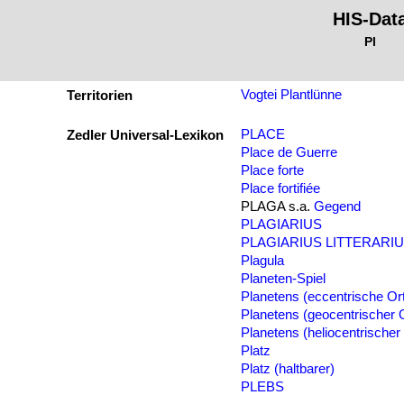
HIS-Dat
Pl
Vogtei Plantlünne
Territorien
PLACE
Zedler Universal-Lexikon
Place de Guerre
Place forte
Place fortifiée
PLAGA s.a.
Gegend
PLAGIARIUS
PLAGIARIUS LITTERARI
Plagula
Planeten-Spiel
Planetens (eccentrische Or
Planetens (geocentrischer 
Planetens (heliocentrischer
Platz
Platz (haltbarer)
PLEBS