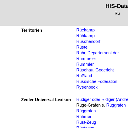
HIS-Dat
Ru
Rückamp
Territorien
Rühkamp
Rüschendorf
Rüste
Ruhr, Departement der
Rummeler
Rummler
Rüschau, Gogericht
Rußland
Russische Föderation
Rysenbeck
Rüdiger oder Ridiger (Andr
Zedler Universal-Lexikon
Rüge-Grafen s.
Rüggrafen
Rüggrafen
Rühmen
Rüst-Zeug
Rüstzeug