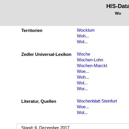
HIS-Dat
Wo
Wocklum
Territorien
Woh...
Wol...
Woche
Zedler Universal-Lexikon
Wochen-Lohn
Wochen-Marckt
Woe...
Woh...
Wol...
Wor...
Wochenblatt Steinfurt
Literatur, Quellen
Woe...
Wol...
Stand: 6. Dezember 2017