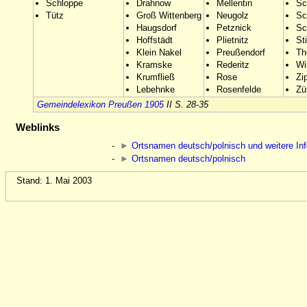
Schloppe
Drahnow
Mellentin
Sc
Tütz
Groß Wittenberg
Neugolz
Sc
Haugsdorf
Petznick
Sc
Hoffstädt
Plietnitz
St
Klein Nakel
Preußendorf
Th
Kramske
Rederitz
Wi
Krumfließ
Rose
Zi
Lebehnke
Rosenfelde
Zü
Gemeindelexikon Preußen 1905
II S. 28-35
Weblinks
-
►
Ortsnamen deutsch/polnisch und weitere In
-
►
Ortsnamen deutsch/polnisch
Stand: 1. Mai 2003