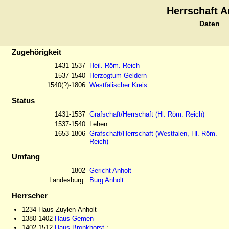
Herrschaft A
Daten
Zugehörigkeit
1431-1537
Heil. Röm. Reich
1537-1540
Herzogtum Geldern
1540(?)-1806
Westfälischer Kreis
Status
1431-1537
Grafschaft/Herrschaft (Hl. Röm. Reich)
1537-1540
Lehen
1653-1806
Grafschaft/Herrschaft (Westfalen, Hl. Röm.
Reich)
Umfang
1802
Gericht Anholt
Landesburg:
Burg Anholt
Herrscher
1234 Haus Zuylen-Anholt
1380-1402
Haus Gemen
1402-1512
Haus Bronkhorst
: