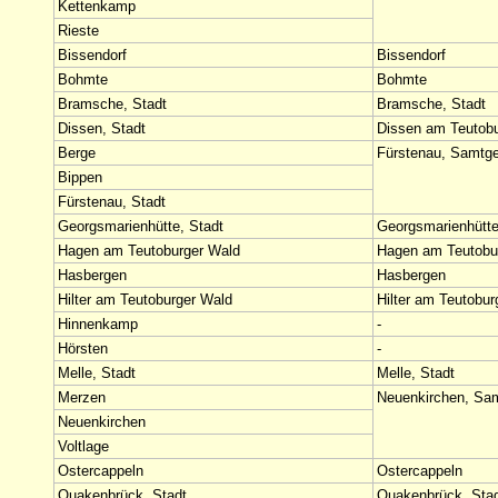
Kettenkamp
Rieste
Bissendorf
Bissendorf
Bohmte
Bohmte
Bramsche, Stadt
Bramsche, Stadt
Dissen, Stadt
Dissen am Teutobu
Berge
Fürstenau, Samtg
Bippen
Fürstenau, Stadt
Georgsmarienhütte, Stadt
Georgsmarienhütte
Hagen am Teutoburger Wald
Hagen am Teutobu
Hasbergen
Hasbergen
Hilter am Teutoburger Wald
Hilter am Teutobur
Hinnenkamp
-
Hörsten
-
Melle, Stadt
Melle, Stadt
Merzen
Neuenkirchen, Sa
Neuenkirchen
Voltlage
Ostercappeln
Ostercappeln
Quakenbrück, Stadt
Quakenbrück, Sta